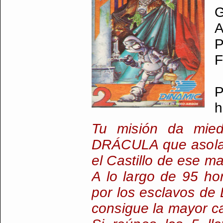
G
A
P
F
P
h
Tu misión da mie
DRÁCULA que asola l
el Castillo de ese m
A lo largo de 95 hor
por los esclavos de
consigue la mayor ca