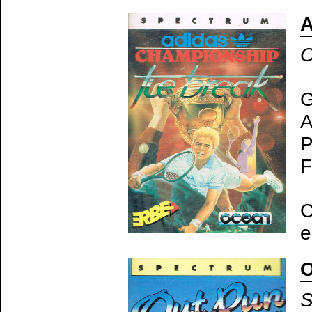
A
O
G
A
P
F
C
e
O
S