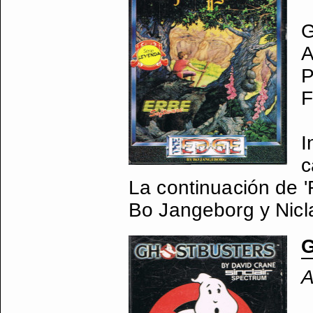
G
A
P
F
I
c
La continuación de 'F
Bo Jangeborg y Nicla
G
A