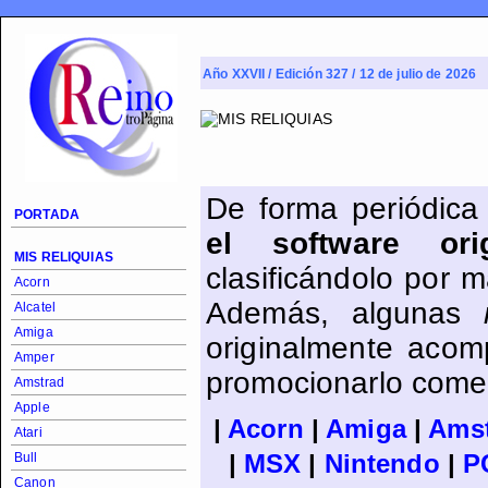
Año XXVII / Edición 327 / 12 de julio de 2026
De forma periódica
PORTADA
el software or
MIS RELIQUIAS
clasificándolo por 
Acorn
Además, algunas
Alcatel
Amiga
originalmente acom
Amper
promocionarlo come
Amstrad
Apple
|
Acorn
|
Amiga
|
Ams
Atari
|
MSX
|
Nintendo
|
P
Bull
Canon