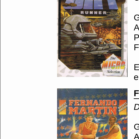
G
A
P
F
E
e
F
D
G
A