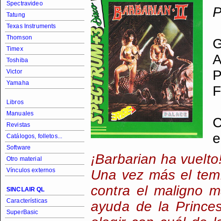
Spectravideo
P
Tatung
Texas Instruments
Thomson
G
Timex
A
Toshiba
P
Victor
Yamaha
F
Libros
Manuales
C
Revistas
e
Catálogos, folletos...
Software
¡Barbarian ha vuelto
Otro material
Vínculos externos
Una vez más el temi
contra el maligno m
SINCLAIR QL
Características
ayuda de la Princes
SuperBasic