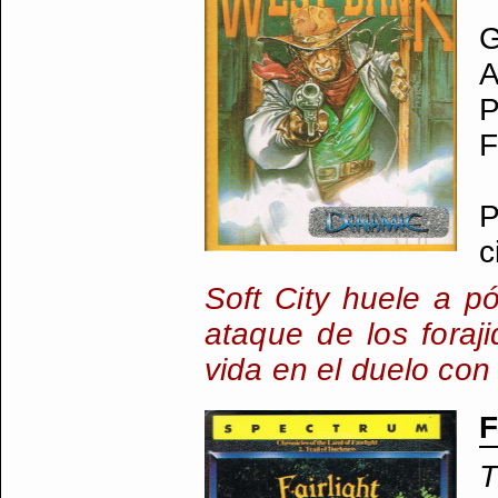
G
A
P
F
P
c
Soft City huele a p
ataque de los foraj
vida en el duelo con
F
T