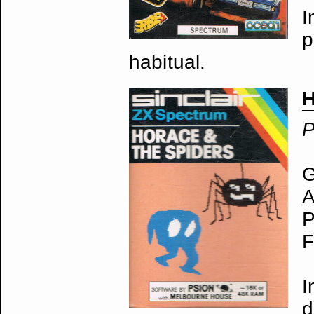
I
p
habitual.
H
P
G
A
P
F
I
d