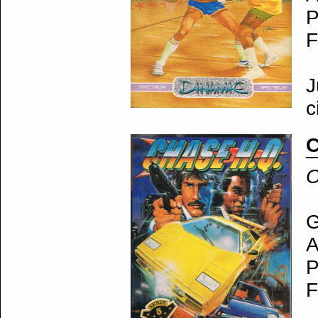
P
F
J
c
C
O
G
A
P
F