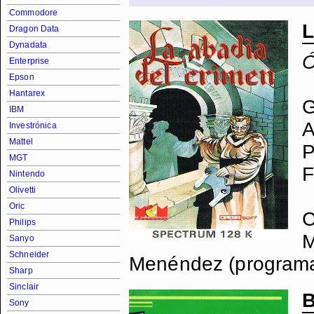
Commodore
L
Dragon Data
Dynadata
Ó
Enterprise
Epson
Hantarex
G
IBM
A
Investrónica
Mattel
P
MGT
F
Nintendo
Olivetti
Oric
C
Philips
M
Sanyo
Schneider
Menéndez (programac
Sharp
Sinclair
B
Sony