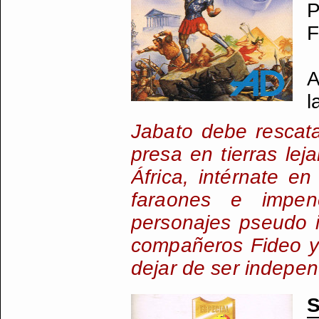
P
F
A
l
Jabato debe rescat
presa en tierras lej
África, intérnate 
faraones e impene
personajes pseudo in
compañeros Fideo y
dejar de ser indepen
S