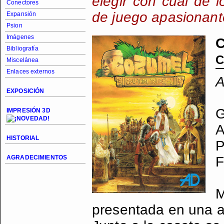
elegir con cuál de l
Conectores
de juego apasionant
Expansión
Psion
Imágenes
C
Bibliografía
C
Miscelánea
Enlaces externos
A
EXPOSICIÓN
G
IMPRESIÓN 3D
A
HISTORIAL
P
AGRADECIMIENTOS
F
M
presentada en una a