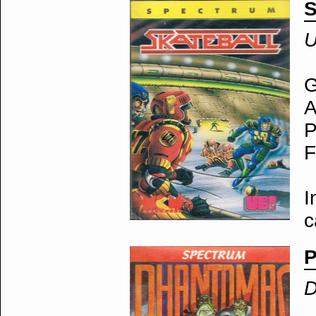
S
U
G
A
P
F
I
c
P
D