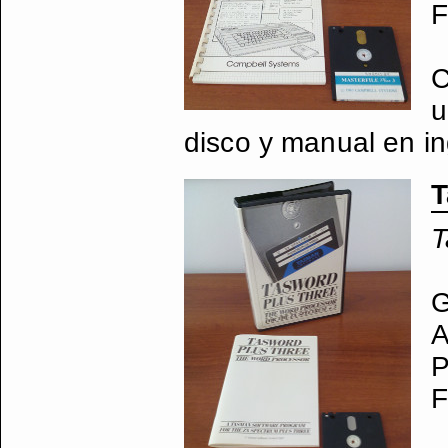
F
C
u
disco y manual en in
T
T
G
A
P
F