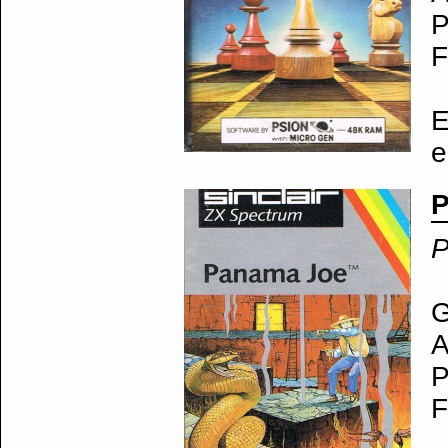
P
F
E
e
P
P
G
A
P
F