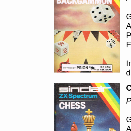
G
A
P
F
I
d
P
G
A