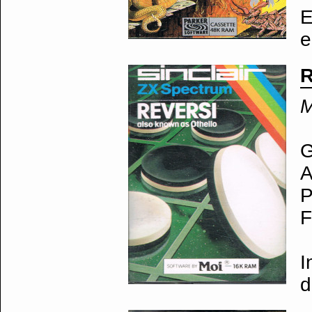
E
e
R
M
G
A
P
F
I
d