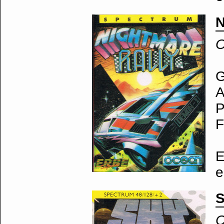
N
O
G
A
P
F
E
e
S
C