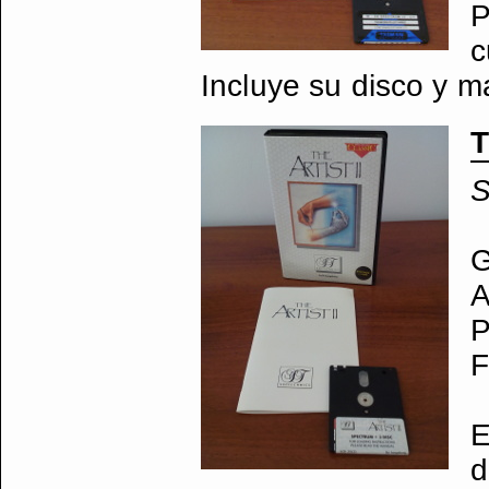
P
c
Incluye su disco y m
T
S
G
A
P
F
E
d