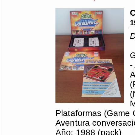
C
1
D
G
-
A
(
(
M
Plataformas (Game Ove
Aventura conversacio
Año: 1988 (pack)