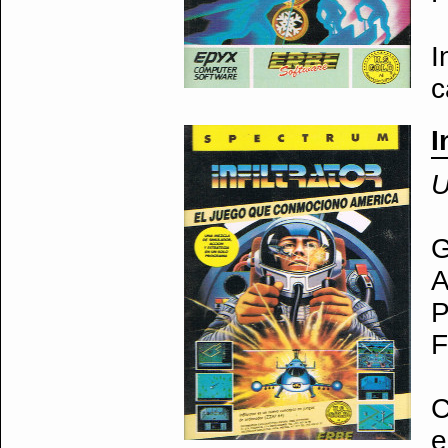
I
c
I
U
G
A
P
F
C
e