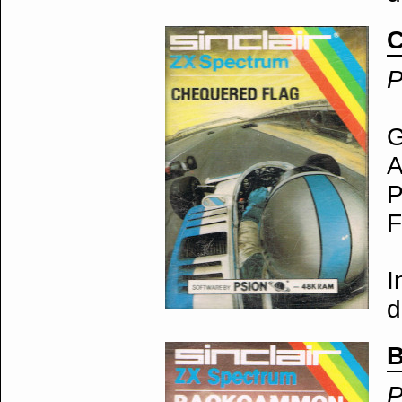
C
P
G
A
P
F
I
d
P