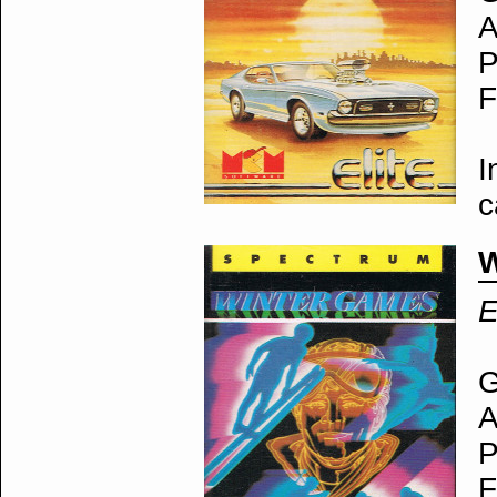
A
P
F
I
c
W
E
G
A
P
F