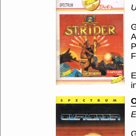
U
G
A
P
F
E
i
O
E
G