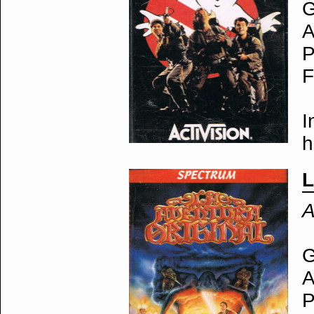
G
A
P
F
I
h
L
A
G
A
P