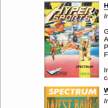
H
I
G
A
P
F
I
c
W
I