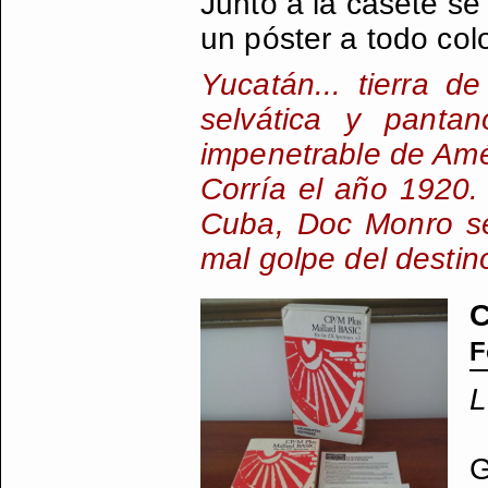
Junto a la casete se
un póster a todo colo
Yucatán... tierra d
selvática y pantan
impenetrable de Amé
Corría el año 1920.
Cuba, Doc Monro se 
mal golpe del destin
C
F
L
G