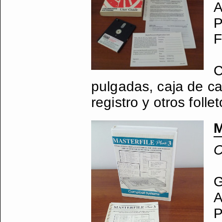
A
P
F
C
pulgadas, caja de ca
registro y otros follet
M
C
G
A
P