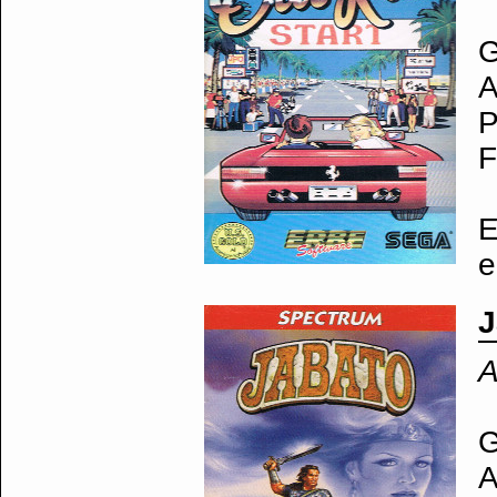
G
A
P
F
E
e
J
A
G
A