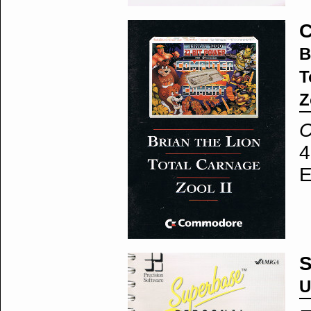
C
B
T
Z
4
E
S
U