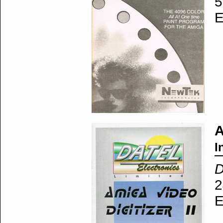
5
E
A
I
D
2
E