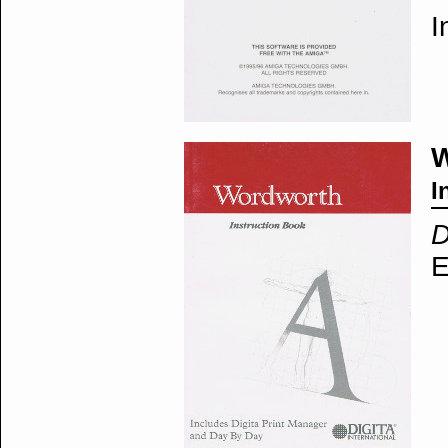
I
W
I
D
E