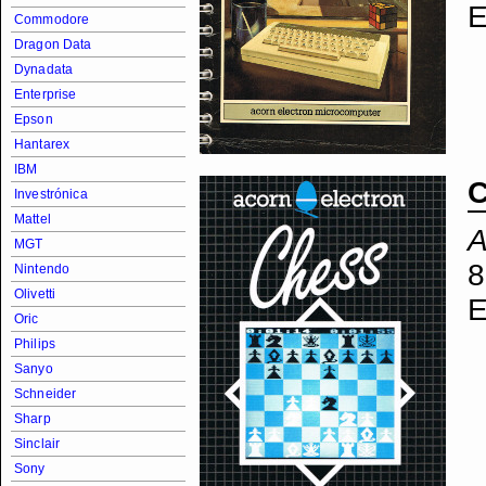
E
Commodore
Dragon Data
Dynadata
Enterprise
Epson
Hantarex
IBM
Investrónica
Mattel
A
MGT
8
Nintendo
Olivetti
E
Oric
Philips
Sanyo
Schneider
Sharp
Sinclair
Sony