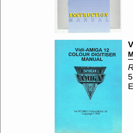
V
M
R
5
E