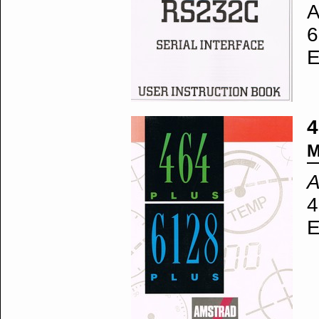
A
6
E
4
M
A
4
E