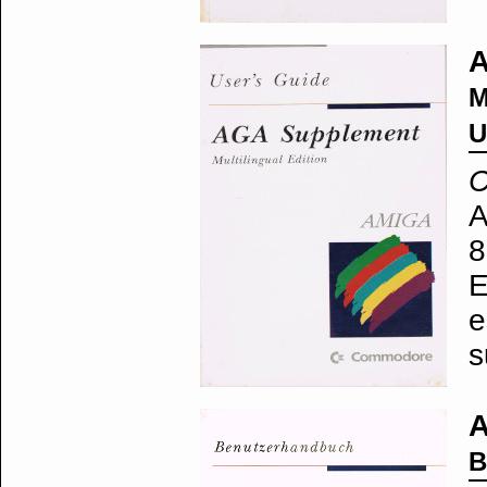
A
M
U
C
A
8
E
e
s
A
B