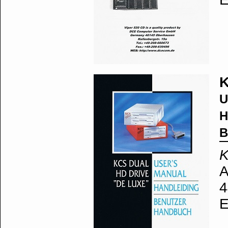
K
U
H
B
K
A
4
E