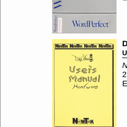
D
U
N
2
E