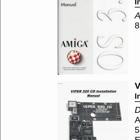
I
A
8
V
I
D
A
5
E