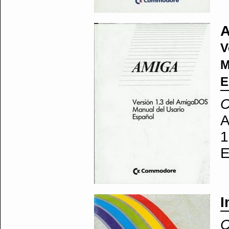
V
M
E
A
1
E
I
C