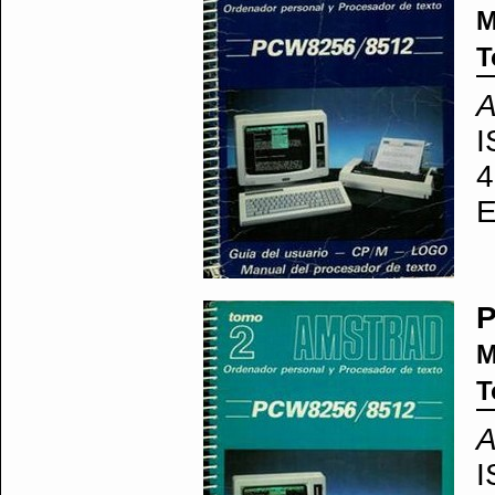
M
T
A
I
4
E
P
M
T
A
I