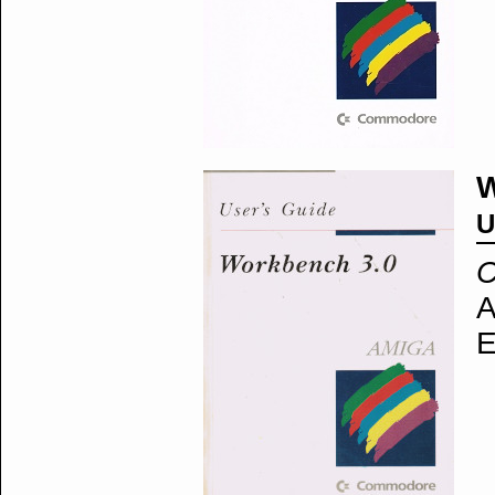
W
U
C
A
E