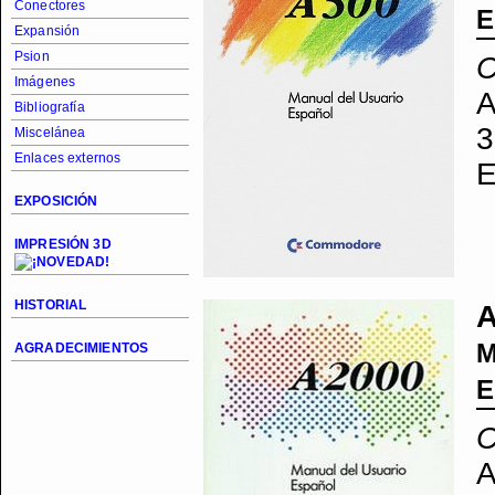
Conectores
E
Expansión
Psion
Imágenes
A
Bibliografía
3
Miscelánea
Enlaces externos
E
EXPOSICIÓN
IMPRESIÓN 3D
HISTORIAL
A
M
AGRADECIMIENTOS
E
A