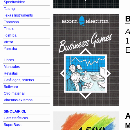
Spectravideo
Tatung
Texas Instruments
B
Thomson
Timex
A
Toshiba
1
Victor
E
Yamaha
Libros
Manuales
Revistas
Catálogos, folletos...
Software
Otro material
Vínculos externos
SINCLAIR QL
Características
M
SuperBasic