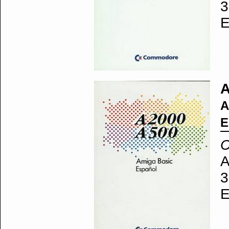
3
E
A
A
E
A
3
E