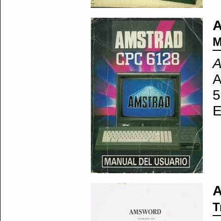
M
A
A
5
E
T