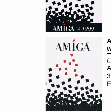
A
W
E
A
3
E