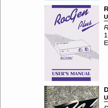
R
U
R
1
E
U