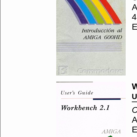
A
4
E
W
U
C
A
E