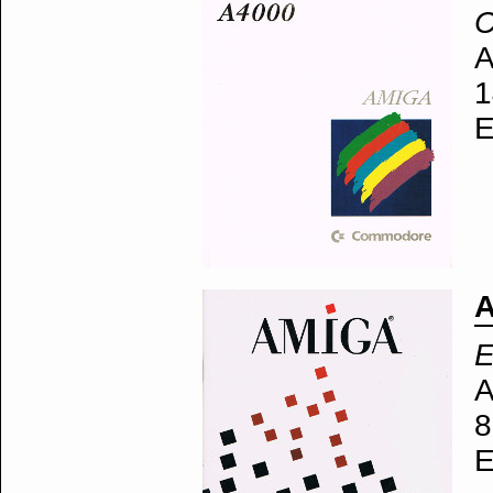
A
1
E
A
E
A
8
E