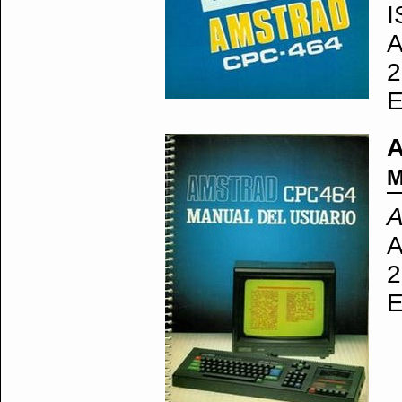
I
A
2
E
M
A
A
2
E