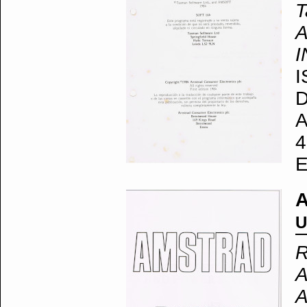
T
I
I
D
A
4
E
A
U
R
A
A