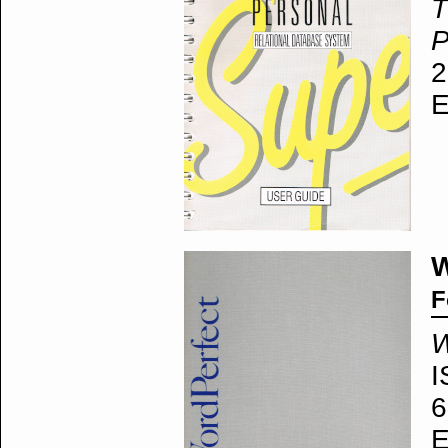
T
P
2
E
W
F
W
I
6
E