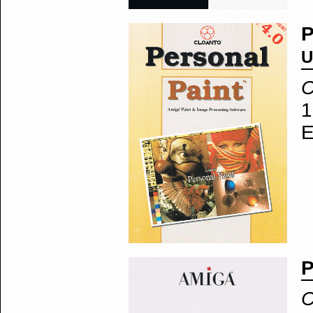
P
U
C
1
E
P
C