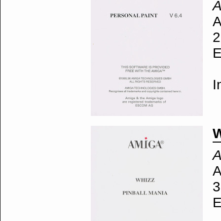
A
A
2
E
I
W
A
A
3
E