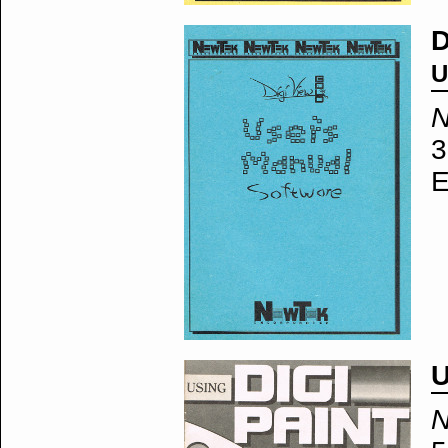
D
U
N
3
E
U
N