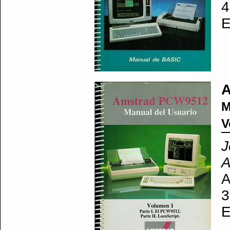
4
E
A
M
V
J
A
A
3
E