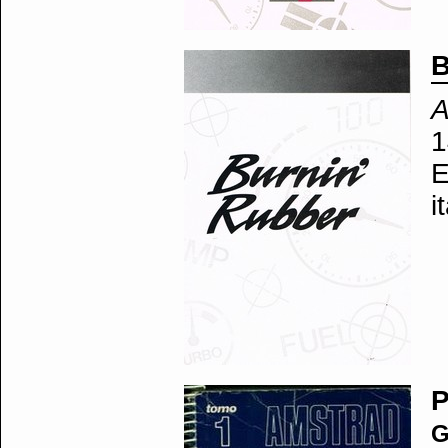
B
A
1
E
i
P
G