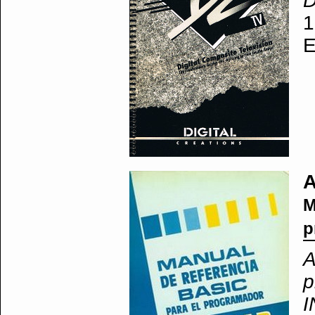
D
1
E
M
p
A
p
I