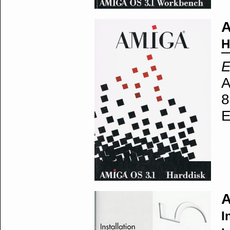
A
H
E
A
8
E
A
I