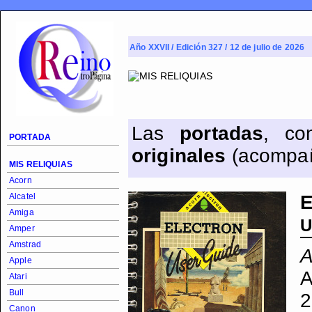
Año XXVII / Edición 327 / 12 de julio de 2026
Las
portadas
, co
PORTADA
originales
(acompañ
MIS RELIQUIAS
Acorn
Alcatel
E
Amiga
U
Amper
Amstrad
A
Apple
A
Atari
Bull
2
Canon