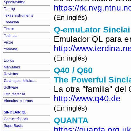
Spectravideo
https://rk.nvg.ntnu.no
Tatung
Texas Instruments
(En inglés)
Thomson
Q-emuLator Sinclai
Timex
Toshiba
Emulador QL para e
Victor
http://www.terdina.ne
Yamaha
(En inglés)
Libros
Manuales
Q40 / Q60
Revistas
The Powerful Sincl
Catálogos, folletos...
La otra "familia" del 
Software
Otro material
http://www.q40.de
Vínculos externos
(En inglés)
SINCLAIR QL
QUANTA
Características
SuperBasic
https://quanta.org.uk