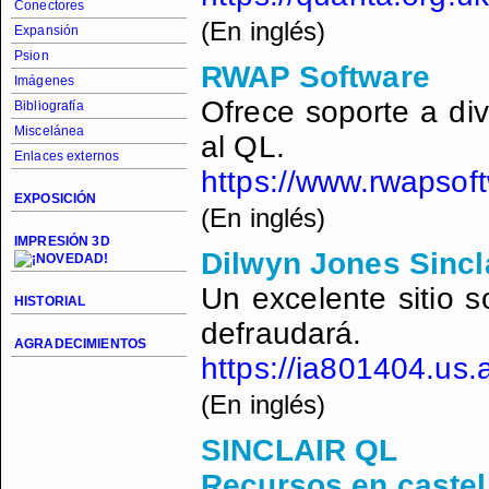
Conectores
(En inglés)
Expansión
Psion
RWAP Software
Imágenes
Ofrece soporte a div
Bibliografía
Miscelánea
al QL.
Enlaces externos
https://www.rwapsof
EXPOSICIÓN
(En inglés)
IMPRESIÓN 3D
Dilwyn Jones Sincl
Un excelente sitio s
HISTORIAL
defraudará.
AGRADECIMIENTOS
https://ia801404.us
(En inglés)
SINCLAIR QL
Recursos en castel