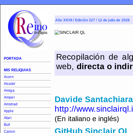
Año XXVII / Edición 327 / 12 de julio de 2026
Recopilación de alg
PORTADA
web,
directa o ind
MIS RELIQUIAS
Acorn
Alcatel
Amiga
Davide Santachiar
Amper
Amstrad
http://www.sinclairql.i
Apple
(En italiano e inglés)
Atari
Bull
GitHub Sinclair QL
Canon