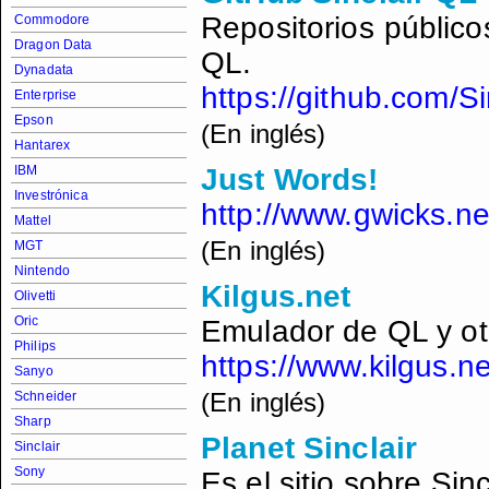
Repositorios público
Commodore
Dragon Data
QL.
Dynadata
https://github.com/S
Enterprise
Epson
(En inglés)
Hantarex
IBM
Just Words!
Investrónica
http://www.gwicks.ne
Mattel
(En inglés)
MGT
Nintendo
Kilgus.net
Olivetti
Oric
Emulador de QL y ot
Philips
https://www.kilgus.ne
Sanyo
(En inglés)
Schneider
Sharp
Planet Sinclair
Sinclair
Sony
Es el sitio sobre Sin