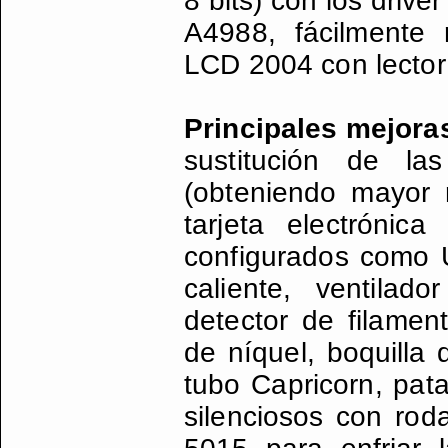
8 bits) con los drive
A4988, fácilmente
LCD 2004 con lector 
Principales mejora
sustitución de la
(obteniendo mayor r
tarjeta electróni
configurados como U
caliente, ventilado
detector de filamen
de níquel, boquilla
tubo Capricorn, pat
silenciosos con rod