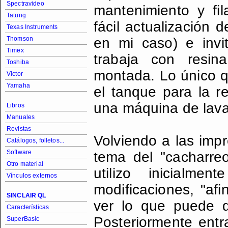
Spectravideo
mantenimiento y fi
Tatung
fácil actualización d
Texas Instruments
Thomson
en mi caso) e invi
Timex
trabaja con resin
Toshiba
montada. Lo único qu
Victor
Yamaha
el tanque para la re
una máquina de lava
Libros
Manuales
Revistas
Volviendo a las imp
Catálogos, folletos...
Software
tema del "cacharre
Otro material
utilizo inicialme
Vínculos externos
modificaciones, "af
SINCLAIR QL
ver lo que puede d
Características
Posteriormente ent
SuperBasic