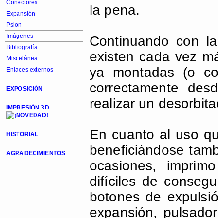
Conectores
la pena.
Expansión
Psion
Imágenes
Continuando con l
Bibliografía
existen cada vez má
Miscelánea
ya montadas (o con
Enlaces externos
correctamente des
EXPOSICIÓN
realizar un desorbi
IMPRESIÓN 3D
En cuanto al uso qu
HISTORIAL
beneficiándose tambi
AGRADECIMIENTOS
ocasiones, imprimo
difíciles de conseg
botones de expulsió
expansión, pulsador