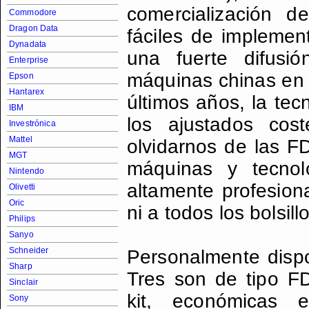
comercialización 
Commodore
Dragon Data
fáciles de implemen
Dynadata
una fuerte difusió
Enterprise
máquinas chinas en k
Epson
Hantarex
últimos años, la tec
IBM
los ajustados cos
Investrónica
Mattel
olvidarnos de las FD
MGT
máquinas y tecnol
Nintendo
altamente profesiona
Olivetti
Oric
ni a todos los bolsill
Philips
Sanyo
Schneider
Personalmente dispo
Sharp
Tres son de tipo FD
Sinclair
kit, económicas e
Sony