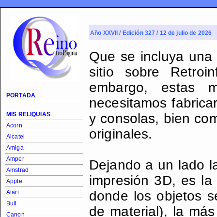
Año XXVII / Edición 327 / 12 de julio de 2026
Que se incluya una
sitio sobre Retroi
embargo, estas m
PORTADA
necesitamos fabrica
MIS RELIQUIAS
y consolas, bien co
Acorn
originales.
Alcatel
Amiga
Amper
Dejando a un lado la
Amstrad
impresión 3D, es l
Apple
donde los objetos 
Atari
Bull
de material), la más
Canon