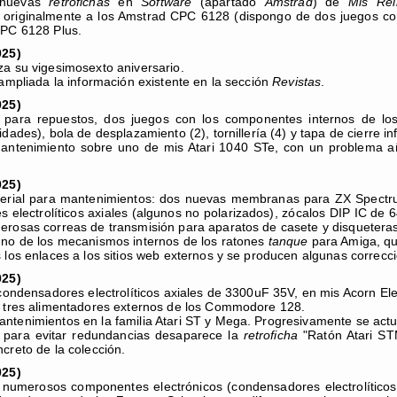
 nuevas
retrofichas
en
Software
(apartado
Amstrad
) de
Mis Rel
originalmente a los Amstrad CPC 6128 (dispongo de dos juegos com
CPC 6128 Plus.
025)
a su vigesimosexto aniversario.
 ampliada la información existente en la sección
Revistas
.
025)
 para repuestos, dos juegos con los componentes internos de los 
dades), bola de desplazamiento (2), tornillería (4) y tapa de cierre inf
antenimiento sobre uno de mis Atari 1040 STe, con un problema añ
025)
terial para mantenimientos: dos nuevas membranas para ZX Spectru
 electrolíticos axiales (algunos no polarizados), zócalos DIP IC d
rosas correas de transmisión para aparatos de casete y disqueteras
no de los mecanismos internos de los ratones
tanque
para Amiga, qu
 los enlaces a los sitios web externos y se producen algunas correcc
025)
 condensadores electrolíticos axiales de 3300uF 35V, en mis Acorn Ele
 tres alimentadores externos de los Commodore 128.
tenimientos en la familia Atari ST y Mega. Progresivamente se actu
 para evitar redundancias desaparece la
retroficha
"Ratón Atari STM
creto de la colección.
025)
numerosos componentes electrónicos (condensadores electrolíticos 