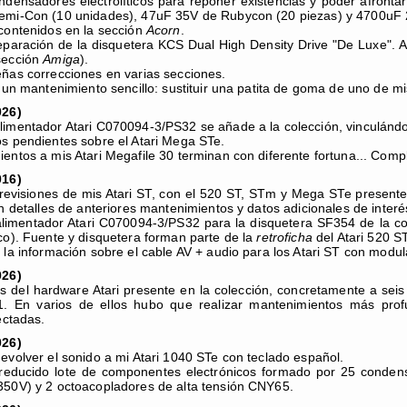
ndensadores electrolíticos para reponer existencias y poder afron
emi-Con (10 unidades), 47uF 35V de Rubycon (20 piezas) y 4700uF 
contenidos en la sección
Acorn
.
eparación de la disquetera KCS Dual High Density Drive "De Luxe". 
sección
Amiga
).
ñas correcciones en varias secciones.
, un mantenimiento sencillo: sustituir una patita de goma de uno de m
026)
imentador Atari C070094-3/PS32 se añade a la colección, vinculándo
s pendientes sobre el Atari Mega STe.
entos a mis Atari Megafile 30 terminan con diferente fortuna... Comp
016)
revisiones de mis Atari ST, con el 520 ST, STm y Mega STe present
 detalles de anteriores mantenimientos y datos adicionales de interé
limentador Atari C070094-3/PS32 para la disquetera SF354 de la co
co). Fuente y disquetera forman parte de la
retroficha
del Atari 520 ST
 la información sobre el cable AV + audio para los Atari ST con modu
026)
s del hardware Atari presente en la colección, concretamente a se
. En varios de ellos hubo que realizar mantenimientos más prof
ctadas.
026)
evolver el sonido a mi Atari 1040 STe con teclado español.
reducido lote de componentes electrónicos formado por 25 condens
50V) y 2 octoacopladores de alta tensión CNY65.