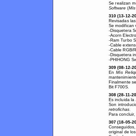
Se realizan m
Software
(
Mis
310 (13-12-2
Revisadas la
Se modifican 
-Disquetera 
-Acorn Electr
-Ram Turbo Sp
-Cable extens
-Cable RGB/
-Disquetera in
-PHIHONG Swi
309 (08-12-2
En
Mis Reliq
mantenimiento
Finalmente se
Bit F700S.
308 (28-11-2
Es incluida la
Son introduc
retrofichas
.
Para concluir
307 (18-05-2
Conseguidos, 
original de l