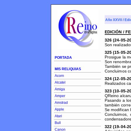
Año XXVII / Edi
EDICIÓN / F
326 (24-05-2
Son realizad
325 (15-05-2
Prosigue la m
PORTADA
Son renombrad
También se p
MIS RELIQUIAS
Concluimos co
Acorn
324 (12-05-2
Alcatel
Realizados ca
Amiga
323 (10-05-2
QReino alcanz
Amper
Pasando a los
Amstrad
también corre
Apple
Se modifican 
Concluimos, 
Atari
condensadores
Bull
322 (19-04-2
Canon