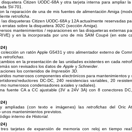
disquetera Citizen UODC-68A y otra tarjeta interna para ampliar 
ada SV-701.
on la reparación de una de mis fuentes de alimentación Amiga (mod
diente
retroficha
.
 las disqueteras Citizen UODC-68A y 12A actualmente reservadas par
s erratas sobre la disquetera 302C (sección
Amiga
).
versos mantenimientos / reparaciones en las disqueteras externas 
IVE) y en la incorporada por uno de mis SAM Coupé (en este c
024)
 colección un ratón Apple G5431 y otro alimentador externo de Co
us
retrofichas
.
ambios en la presentación de las unidades existentes en cada
retro
emás son revisados los datos de
Apple
y
Schneider
.
caciones los contenidos de
Impresión 3D
.
uiridos numerosos componentes electrónicos para mantenimientos
rtidores/reductores DC-DC, 240 resistencias variables, 20 resiste
como numerosos condensadores axiales y radiales).
na fuente CA a CC ajustable (3V a 24V 3A) con 8 conectores DC, p
024)
 y ampliadas (con texto e imágenes) las
retrofichas
del Oric At
 unos mantenimientos previstos.
código interno de
Historial
.
024)
 tres tarjetas de expansión de memoria con reloj en tiempo rea