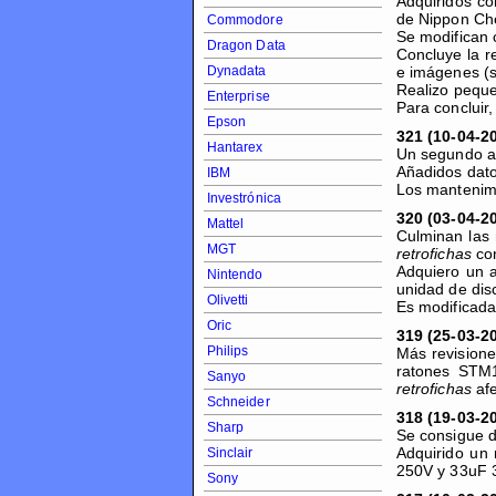
Adquiridos co
de Nippon Ch
Commodore
Se modifican 
Dragon Data
Concluye la r
Dynadata
e imágenes (
Realizo peque
Enterprise
Para concluir
Epson
321 (10-04-2
Hantarex
Un segundo al
Añadidos dato
IBM
Los mantenimi
Investrónica
320 (03-04-2
Mattel
Culminan las 
MGT
retrofichas
con
Adquiero un a
Nintendo
unidad de dis
Olivetti
Es modificada
Oric
319 (25-03-2
Philips
Más revisione
ratones STM1
Sanyo
retrofichas
afe
Schneider
318 (19-03-2
Sharp
Se consigue d
Adquirido un 
Sinclair
250V y 33uF 3
Sony