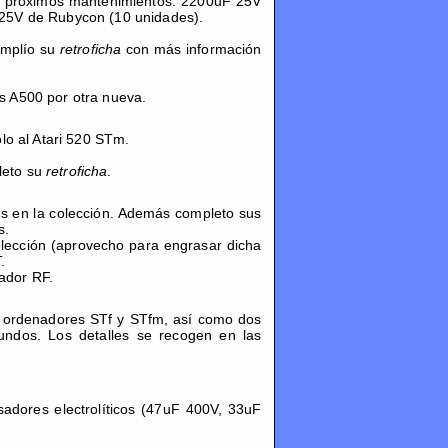
tar próximos mantenimientos: 2200uF 25V
25V de Rubycon (10 unidades).
Amplío su
retroficha
con más información
is A500 por otra nueva.
lo al Atari 520 STm.
leto su
retroficha
.
es en la colección. Además completo sus
s.
lección (aprovecho para engrasar dicha
.
lador RF.
is ordenadores STf y STfm, así como dos
undos. Los detalles se recogen en las
adores electrolíticos (47uF 400V, 33uF