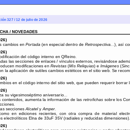
ción 327 / 12 de julio de 2026
ECHA / NOVEDADES
026)
os cambios en
Portada
(en especial dentro de
Retrospectiva...
), así 
026)
odificación del código interno en QReino.
as las secciones de enlaces / vínculos externos, revisándose adem
roducen modificaciones en
Revistas
(
Mis Reliquias
) e
Imágenes
(
Sinc
n la aplicación de sutiles cambios estéticos en el sitio web. Se reco
026)
mbios en el código interno del sitio web, que pueden requerir borrar 
026)
a su vigesimoséptimo aniversario...
 contenidos, aumenta la información de las
retrofichas
sobre los Co
cciones.
las secciones
Alcatel
y
Amper
.
como en ediciones recientes, con otra compra de material elect
 electrolíticos Elna de 33uF 35V (radiales y reducidas dimensiones)
026)