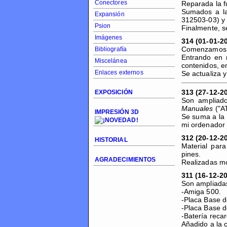
Conectores
Reparada la f
Sumados a la
Expansión
312503-03) y
Psion
Finalmente, s
Imágenes
314 (01-01-2
Comenzamos 2
Bibliografía
Entrando en m
Miscelánea
contenidos, e
Enlaces externos
Se actualiza 
313 (27-12-2
EXPOSICIÓN
Son ampliado
Manuales
("A
IMPRESIÓN 3D
Se suma a la 
mi ordenador
312 (20-12-2
HISTORIAL
Material par
pines.
AGRADECIMIENTOS
Realizadas mo
311 (16-12-2
Son ampliada
-Amiga 500.
-Placa Base 
-Placa Base 
-Batería recar
Añadido a la 