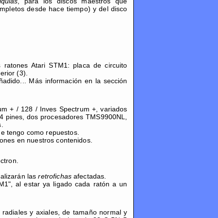
iquias
, para los discos maestros que
pletos desde hace tiempo) y del disco
ratones Atari STM1: placa de circuito
erior (3).
adido... Más información en la sección
m + / 128 / Inves Spectrum +, variados
e 64 pines, dos procesadores TMS9900NL,
.
e tengo como repuestos.
iones en nuestros contenidos.
ctron.
alizarán las
retrofichas
afectadas.
1", al estar ya ligado cada ratón a un
radiales y axiales, de tamaño normal y