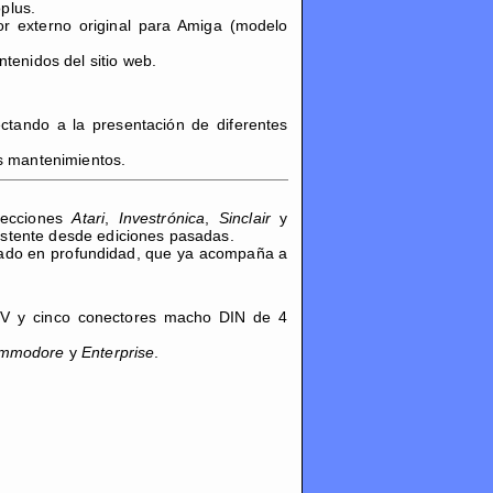
plus.
r externo original para Amiga (modelo
tenidos del sitio web.
ctando a la presentación de diferentes
s mantenimientos.
ecciones
Atari
,
Investrónica
,
Sinclair
y
stente desde ediciones pasadas.
rado en profundidad, que ya acompaña a
5V y cinco conectores macho DIN de 4
mmodore
y
Enterprise
.