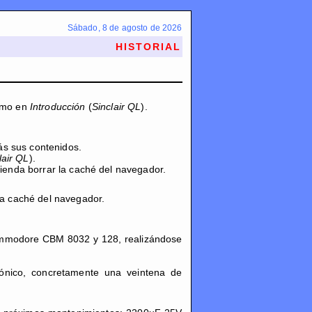
Sábado, 8 de agosto de 2026
HISTORIAL
como en
Introducción
(
Sinclair QL
).
ás sus contenidos.
lair QL
).
mienda borrar la caché del navegador.
la caché del navegador.
mmodore CBM 8032 y 128, realizándose
rónico, concretamente una veintena de
.