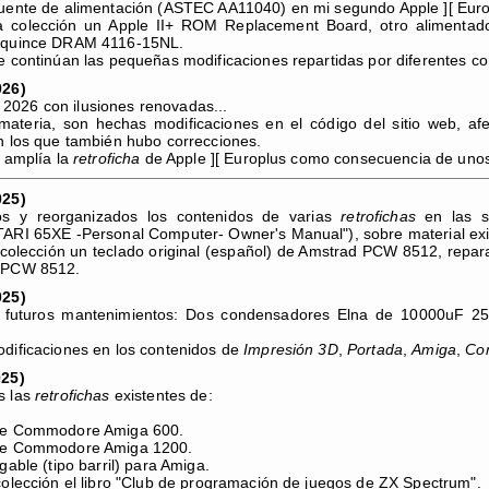
uente de alimentación (ASTEC AA11040) en mi segundo Apple ][ Euro
 colección un Apple II+ ROM Replacement Board, otro alimentado
 quince DRAM 4116-15NL.
e continúan las pequeñas modificaciones repartidas por diferentes con
026)
026 con ilusiones renovadas...
ateria, son hechas modificaciones en el código del sitio web, afe
n los que también hubo correcciones.
y amplía la
retroficha
de Apple ][ Europlus como consecuencia de uno
025)
s y reorganizados los contenidos de varias
retrofichas
en las s
TARI 65XE -Personal Computer- Owner's Manual"), sobre material exi
colección un teclado original (español) de Amstrad PCW 8512, repa
 PCW 8512.
025)
a futuros mantenimientos: Dos condensadores Elna de 10000uF 2
dificaciones en los contenidos de
Impresión 3D
,
Portada
,
Amiga
,
Co
025)
s las
retrofichas
existentes de:
de Commodore Amiga 600.
de Commodore Amiga 1200.
gable (tipo barril) para Amiga.
colección el libro "Club de programación de juegos de ZX Spectrum".