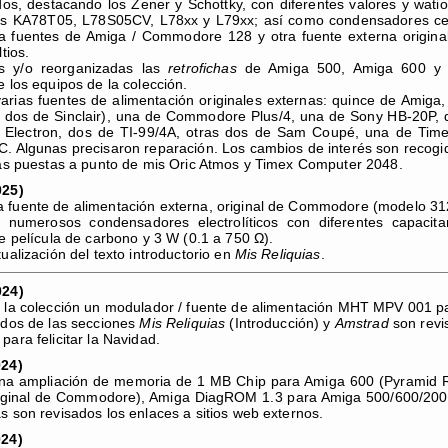
dos, destacando los Zener y Schottky, con diferentes valores y wati
res KA78T05, L78S05CV, L78xx y L79xx; así como condensadores c
a fuentes de Amiga / Commodore 128 y otra fuente externa origin
tios.
s y/o reorganizadas las
retrofichas
de Amiga 500, Amiga 600 y A
e los equipos de la colección.
rias fuentes de alimentación originales externas: quince de Amiga
y dos de Sinclair), una de Commodore Plus/4, una de Sony HB-20P, do
 Electron, dos de TI-99/4A, otras dos de Sam Coupé, una de Tim
. Algunas precisaron reparación. Los cambios de interés son recogi
las puestas a punto de mis Oric Atmos y Timex Computer 2048.
025)
 fuente de alimentación externa, original de Commodore (modelo 31
 numerosos condensadores electrolíticos con diferentes capacita
de película de carbono y 3 W (0.1 a 750 Ω).
ualización del texto introductorio en
Mis Reliquias
.
024)
 la colección un modulador / fuente de alimentación MHT MPV 001 p
idos de las secciones
Mis Reliquias
(Introducción) y
Amstrad
son revi
ara felicitar la Navidad.
024)
una ampliación de memoria de 1 MB Chip para Amiga 600 (Pyramid R
riginal de Commodore), Amiga DiagROM 1.3 para Amiga 500/600/2000
s son revisados los enlaces a sitios web externos.
024)