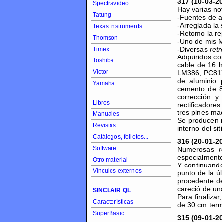
317 (10-03-2
Spectravideo
Hay varias n
Tatung
-Fuentes de a
-Arreglada la 
Texas Instruments
-Retomo la re
Thomson
-Uno de mis M
-Diversas
retr
Timex
Adquiridos co
Toshiba
cable de 16 
Victor
LM386, PC817
de aluminio 
Yamaha
cemento de 8
corrección 
Libros
rectificadore
tres pines ma
Manuales
Se producen m
Revistas
interno del si
Catálogos, folletos...
316 (20-01-2
Software
Numerosas
r
especialmente
Otro material
Y continuando
Vínculos externos
punto de la úl
procedente de
careció de un
SINCLAIR QL
Para finaliza
Características
de 30 cm term
SuperBasic
315 (09-01-2