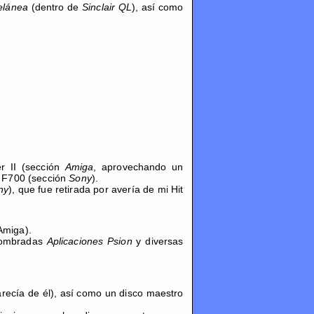
elánea
(dentro de
Sinclair QL
), así como
er II (sección
Amiga
, aprovechando un
t F700 (sección
Sony
).
ny
), que fue retirada por avería de mi Hit
Amiga).
enombradas
Aplicaciones Psion
y diversas
recía de él), así como un disco maestro