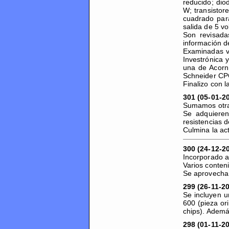
reducido; dio
W; transisto
cuadrado par
salida de 5 vol
Son revisada
información d
Examinadas va
Investrónica 
una de Acorn
Schneider CPC
Finalizo con 
301 (05-01-2
Sumamos otra
Se adquieren
resistencias 
Culmina la act
300 (24-12-2
Incorporado a
Varios conten
Se aprovecha p
299 (26-11-2
Se incluyen 
600 (pieza o
chips). Ademá
298 (01-11-2