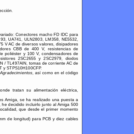
ección.
 variado: Conectores macho FD IDC para
LM393, UA741, ULN2803, LM358, NE5532,
 V AC de diversos valores, disipadores
sadores CBB de 400 V, resistencias de
e poliéster y 100 V, condensadores de
nsistores 2SC2655 y 2SC2979, diodos
N / TL497AIN, tomas de corriente AC de
00CT y STPS10H100CFP.
y
Agradecimientos
, así como en el código
de tratan su alimentación eléctrica,
es Amiga, se ha realizado una puesta a
 he decidido incluirlo junto al Amiga 500
localidad, que desde el primer momento
 mm de longitud) para PCB y diez cables