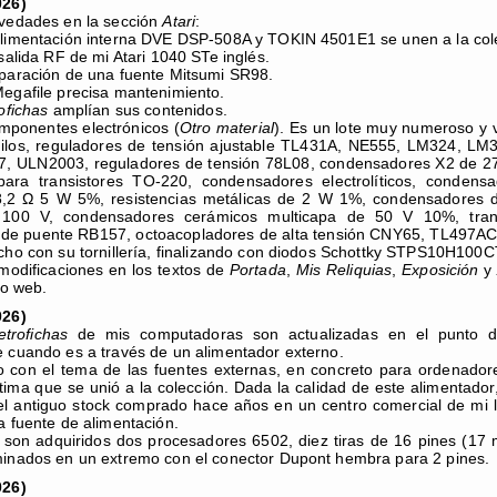
026)
ovedades en la sección
Atari
:
limentación interna DVE DSP-508A y TOKIN 4501E1 se unen a la col
salida RF de mi Atari 1040 STe inglés.
paración de una fuente Mitsumi SR98.
egafile precisa mantenimiento.
ofichas
amplían sus contenidos.
mponentes electrónicos (
Otro material
). Es un lote muy numeroso y
hilos, reguladores de tensión ajustable TL431A, NE555, LM324, 
, ULN2003, reguladores de tensión 78L08, condensadores X2 de 275
para transistores TO-220, condensadores electrolíticos, conden
,2 Ω 5 W 5%, resistencias metálicas de 2 W 1%, condensadores d
y 100 V, condensadores cerámicos multicapa de 50 V 10%, tra
s de puente RB157, octoacopladores de alta tensión CNY65, TL497AC
cho con su tornillería, finalizando con diodos Schottky STPS10H1
odificaciones en los textos de
Portada
,
Mis Reliquias
,
Exposición
tio web.
026)
etrofichas
de mis computadoras son actualizadas en el punto don
 cuando es a través de un alimentador externo.
 con el tema de las fuentes externas, en concreto para ordenador
tima que se unió a la colección. Dada la calidad de este alimentador,
l antiguo stock comprado hace años en un centro comercial de mi 
a fuente de alimentación.
r, son adquiridos dos procesadores 6502, diez tiras de 16 pines (17
inados en un extremo con el conector Dupont hembra para 2 pines.
026)