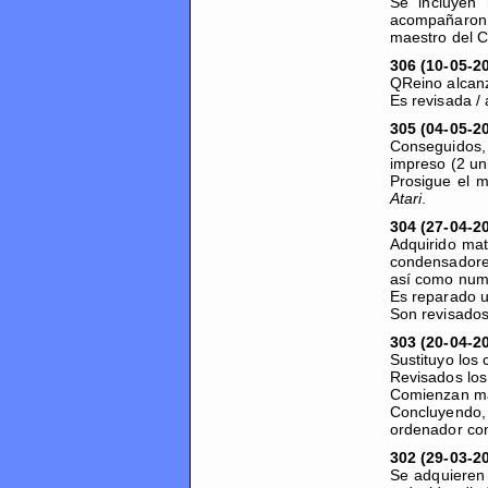
Se incluyen
acompañaron 
maestro del 
306 (10-05-2
QReino alcanz
Es revisada /
305 (04-05-2
Conseguidos,
impreso (2 uni
Prosigue el m
Atari
.
304 (27-04-2
Adquirido ma
condensadores
así como nume
Es reparado u
Son revisados
303 (20-04-2
Sustituyo los
Revisados los
Comienzan man
Concluyendo,
ordenador con
302 (29-03-2
Se adquieren 