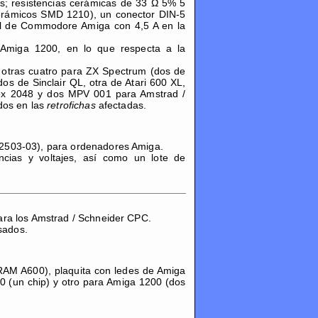
os; resistencias cerámicas de 33 Ω 5% 5
erámicos SMD 1210), un conector DIN-5
al de Commodore Amiga con 4,5 A en la
miga 1200, en lo que respecta a la
, otras cuatro para ZX Spectrum (dos de
s de Sinclair QL, otra de Atari 600 XL,
ex 2048 y dos MPV 001 para Amstrad /
dos en las
retrofichas
afectadas.
2503-03), para ordenadores Amiga.
ncias y voltajes, así como un lote de
ara los Amstrad / Schneider CPC.
sados.
AM A600), plaquita con ledes de Amiga
 (un chip) y otro para Amiga 1200 (dos