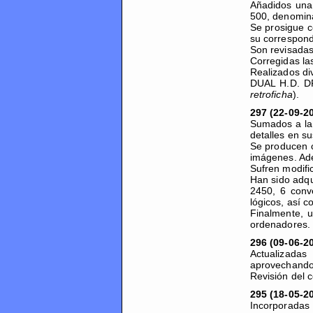
Añadidos una 
500, denomin
Se prosigue c
su correspon
Son revisadas
Corregidas la
Realizados di
DUAL H.D. DR
retroficha
).
297 (22-09-2
Sumados a la
detalles en s
Se producen c
imágenes. Ad
Sufren modifi
Han sido adq
2450, 6 conve
lógicos, así 
Finalmente, u
ordenadores.
296 (09-06-2
Actualizadas
aprovechando
Revisión del 
295 (18-05-2
Incorporadas