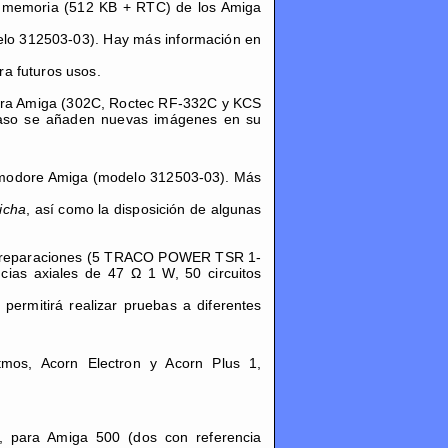
la memoria (512 KB + RTC) de los Amiga
elo 312503-03). Hay más información en
a futuros usos.
para Amiga (302C, Roctec RF-332C y KCS
aso se añaden nuevas imágenes en su
mmodore Amiga (modelo 312503-03). Más
ficha
, así como la disposición de algunas
 y reparaciones (5 TRACO POWER TSR 1-
ncias axiales de 47 Ω 1 W, 50 circuitos
ermitirá realizar pruebas a diferentes
mos, Acorn Electron y Acorn Plus 1,
l, para Amiga 500 (dos con referencia