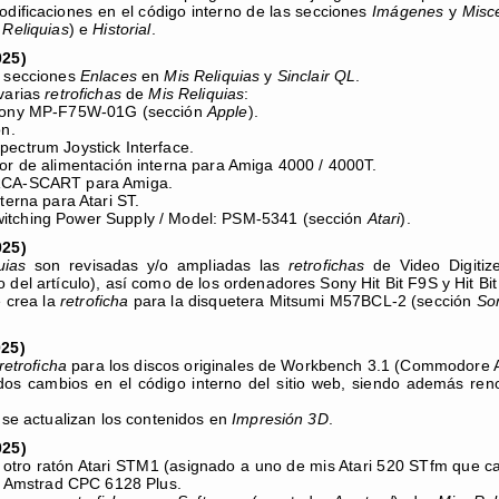
odificaciones en el código interno de las secciones
Imágenes
y
Misc
 Reliquias
) e
Historial
.
025)
s secciones
Enlaces
en
Mis Reliquias
y
Sinclair QL
.
varias
retrofichas
de
Mis Reliquias
:
Sony MP-F75W-01G (sección
Apple
).
on.
ectrum Joystick Interface.
or de alimentación interna para Amiga 4000 / 4000T.
RCA-SCART para Amiga.
terna para Atari ST.
tching Power Supply / Model: PSM-5341 (sección
Atari
).
025)
uias
son revisadas y/o ampliadas las
retrofichas
de Video Digitiz
 del artículo), así como de los ordenadores Sony Hit Bit F9S y Hit Bi
 crea la
retroficha
para la disquetera Mitsumi M57BCL-2 (sección
So
025)
retroficha
para los discos originales de Workbench 3.1 (Commodore 
idos cambios en el código interno del sitio web, siendo además r
, se actualizan los contenidos en
Impresión 3D
.
025)
otro ratón Atari STM1 (asignado a uno de mis Atari 520 STfm que ca
os Amstrad CPC 6128 Plus.