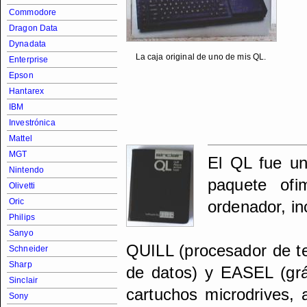
Commodore
Dragon Data
Dynadata
La caja original de uno de mis QL.
Enterprise
Epson
Hantarex
IBM
Investrónica
Mattel
MGT
El QL fue un
Nintendo
paquete ofim
Olivetti
Oric
ordenador, in
Philips
Sanyo
QUILL (procesador de t
Schneider
Sharp
de datos) y EASEL (grá
Sinclair
cartuchos microdrives,
Sony