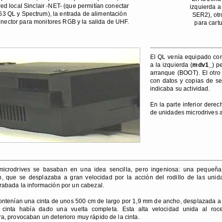
ed local Sinclair -NET- (que permitían conectar
izquierda a
 63 QL y Spectrum), la entrada de alimentación
SER2), otr
nector para monitores RGB y la salida de UHF.
para cart
El QL venía equipado con
a la izquierda (
mdv1_
) p
arranque (BOOT). El otro 
con datos y copias de s
indicaba su actividad.
En la parte inferior dere
de unidades microdrives a
microdrives se basaban en una idea sencilla, pero ingeniosa: una pequeña
in, que se desplazaba a gran velocidad por la acción del rodillo de las unid
grabada la información por un cabezal.
ontenían una cinta de unos 500 cm de largo por 1,9 mm de ancho, desplazada a
cinta había dado una vuelta completa. Esta alta velocidad unida al ro
a, provocaban un deterioro muy rápido de la cinta.