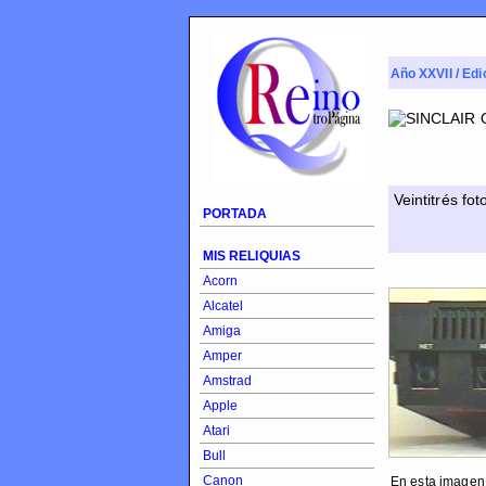
Año XXVII / Edi
Veintitrés fo
PORTADA
MIS RELIQUIAS
Acorn
Alcatel
Amiga
Amper
Amstrad
Apple
Atari
Bull
Canon
En esta imagen