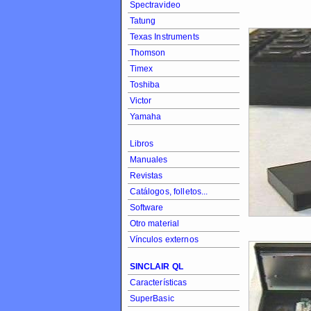
Spectravideo
Tatung
Texas Instruments
Thomson
Timex
Toshiba
Victor
Yamaha
Libros
Manuales
Revistas
Catálogos, folletos...
Software
Otro material
Vínculos externos
SINCLAIR QL
Características
SuperBasic