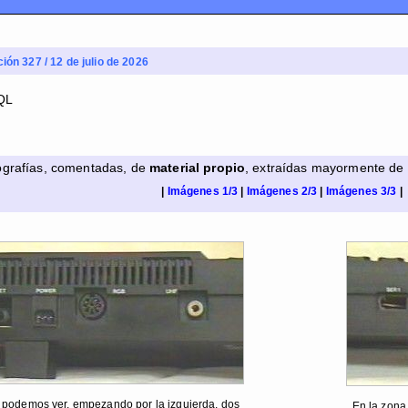
ción 327 / 12 de julio de 2026
tografías, comentadas, de
material propio
, extraídas mayormente de 
|
Imágenes 1/3
|
Imágenes 2/3
|
Imágenes 3/3
|
 podemos ver, empezando por la izquierda, dos
En la zona