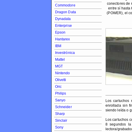
conectores de r
Commodore
entre sí hasta
Dragon Data
(POWER), el co
Dynadata
Enterprise
Epson
Hantarex
IBM
Investrónica
Mattel
MGT
Nintendo
Olivetti
Oric
Philips
Sanyo
Los cartuchos 
enrollada sin f
Schneider
siendo leída o 
Sharp
Los cartuchos c
Sinclair
8 segundos la 
Sony
lectora/grabador