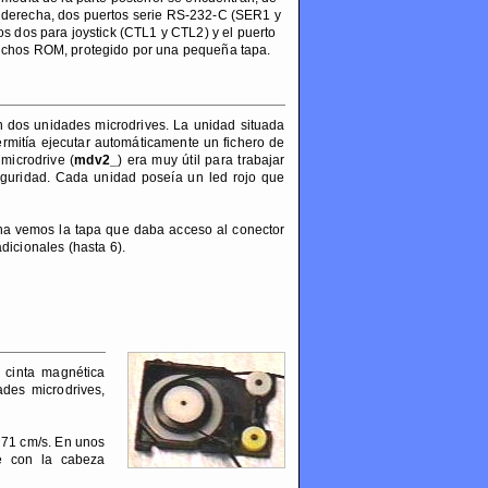
 derecha, dos puertos serie RS-232-C (SER1 y
os dos para joystick (CTL1 y CTL2) y el puerto
uchos ROM, protegido por una pequeña tapa.
 dos unidades microdrives. La unidad situada
ermitía ejecutar automáticamente un fichero de
microdrive (
mdv2_
) era muy útil para trabajar
eguridad. Cada unidad poseía un led rojo que
cha vemos la tapa que daba acceso al conector
dicionales (hasta 6).
 cinta magnética
ades microdrives,
 71 cm/s. En unos
ce con la cabeza