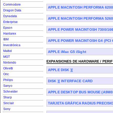
Commodore
APPLE MACINTOSH PERFORMA 620
Dragon Data
Dynadata
APPLE MACINTOSH PERFORMA 5260
Enterprise
Epson
APPLE POWER MACINTOSH 7300/16
Hantarex
IBM
APPLE POWER MACINTOSH G4 (PCI 
Investrónica
Mattel
APPLE iMac G5 iSight
MGT
EXPANSIONES DE HARDWARE / PERI
Nintendo
Olivetti
APPLE DISK ][
Oric
Philips
DISK ][ INTERFACE CARD
Sanyo
Schneider
APPLE DESKTOP BUS MOUSE (A9M03
Sharp
TARJETA GRÁFICA RADIUS PRECISI
Sinclair
Sony