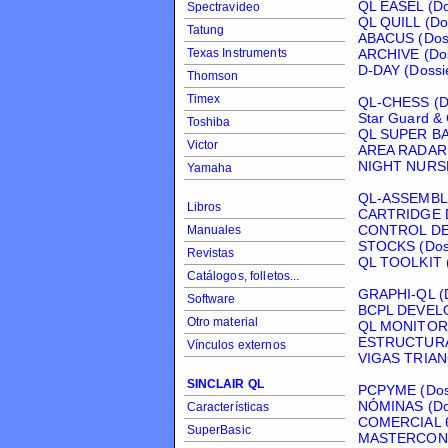
QL EASEL (Do
Spectravideo
QL QUILL (Do
Tatung
ABACUS (Doss
Texas Instruments
ARCHIVE (Dos
D-DAY (Dossi
Thomson
Timex
QL-CHESS (Do
Star Guard & 
Toshiba
QL SUPER BA
Victor
AREA RADAR 
NIGHT NURSE 
Yamaha
QL-ASSEMBLE
Libros
CARTRIDGE D
CONTROL DE 
Manuales
STOCKS (Doss
Revistas
QL TOOLKIT (
Catálogos, folletos...
GRAPHI-QL (D
Software
BCPL DEVELO
Otro material
QL MONITOR (
ESTRUCTURAS
Vínculos externos
VIGAS TRIAN
SINCLAIR QL
PCPYME (Doss
NÓMINAS (Dos
Características
COMERCIAL 6 
SuperBasic
MASTERCONT 