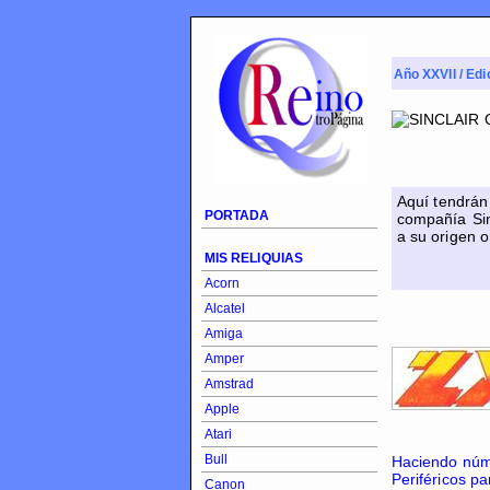
Año XXVII / Edi
Aquí tendrá
PORTADA
compañía Sin
a su origen o
MIS RELIQUIAS
Acorn
Alcatel
Amiga
Amper
Amstrad
Apple
Atari
Bull
Haciendo núme
Periféricos pa
Canon