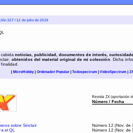
ción 327 / 12 de julio de 2026
n cabida
noticias, publicidad, documentos de interés, curiosidade
clair,
obtenidos del material original de mi colección
. Dicha inf
 finalidad.
|
MicroHobby
|
Ordenador Popular
|
Todospectrum
|
VideoSpectrum
|
Z
Revista ZX (aportación 
Número / Fecha
ros sobre Sinclair
Número 12 (Nov. de 
ra el QL
Número 12 (Nov. de 