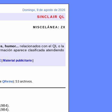
Domingo, 9 de agosto de 2026
SINCLAIR QL
MISCELÁNEA: ZX
s, humor...
relacionados con el QL o la
ormación aparece clasificada atendiendo
X
|
Material publicitario
|
de
QReino
): 53 archivos.
1984).
1984).