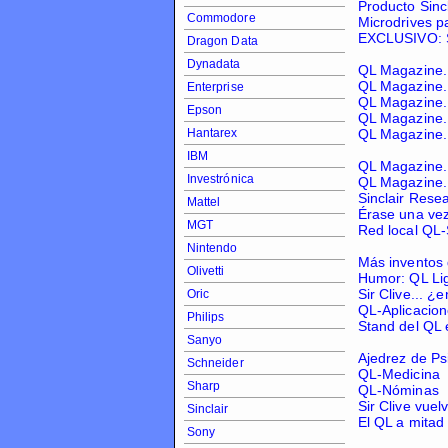
Producto Sincl
Commodore
Microdrives p
EXCLUSIVO: Si
Dragon Data
Dynadata
QL Magazine.
QL Magazine.
Enterprise
QL Magazine.
Epson
QL Magazine.
Hantarex
QL Magazine.
IBM
QL Magazine.
Investrónica
QL Magazine.
Sinclair Resea
Mattel
Érase una ve
MGT
Red local QL
Nintendo
Más inventos 
Olivetti
Humor: QL Li
Sir Clive... 
Oric
QL-Aplicacio
Philips
Stand del QL 
Sanyo
Ajedrez de Ps
Schneider
QL-Medicina
Sharp
QL-Nóminas
Sir Clive vuelv
Sinclair
El QL a mitad
Sony